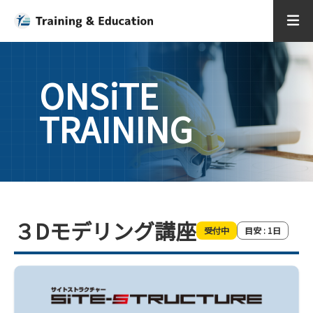
ONSiTE
TRAINING
３Dモデリング講座
受付中
目安 :
1
日